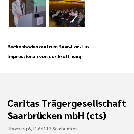
tätten
und
Bewerberinnen und
inrichtungen
nd Meilensteine
tbildung
Beckenbodenzentrum Saar-Lor-Lux
shilfe
Impressionen von der Eröffnung
n
ste
Caritas Trägergesellschaft
Saarbrücken mbH (cts)
Rhönweg 6, D-66113 Saarbrücken