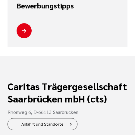
tätten
Bewerbungstipps
und
Bewerberinnen und
inrichtungen
nd Meilensteine
tbildung
shilfe
n
Caritas Trägergesellschaft
ste
Saarbrücken mbH (cts)
Rhönweg 6, D-66113 Saarbrücken
Anfahrt und Standorte