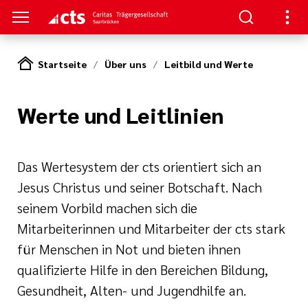
Startseite
Über uns
Leitbild und Werte
HTUNGEN
Werte und Leitlinien
er
ben
gen
lungen
 Werte
nskliniken
der cts
erbung
itschrift
rung und
Das Wertesystem der cts orientiert sich an
mien
Jesus Christus und seiner Botschaft. Nach
und Sanitätshäuser
seinem Vorbild machen sich die
icht
cts
Mitarbeiterinnen und Mitarbeiter der cts stark
er
lichkeiten
für Menschen in Not und bieten ihnen
le und zentrale
qualifizierte Hilfe in den Bereichen Bildung,
iative Care
pps und FAQs
Gesundheit, Alten- und Jugendhilfe an.