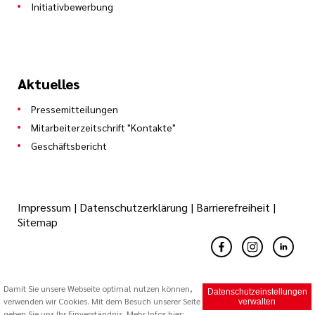
Initiativbewerbung
Aktuelles
Pressemitteilungen
Mitarbeiterzeitschrift "Kontakte"
Geschäftsbericht
Impressum
|
Datenschutzerklärung
|
Barrierefreiheit
|
Sitemap
Damit Sie unsere Webseite optimal nutzen können,
Datenschutzeinstellungen
verwenden wir Cookies. Mit dem Besuch unserer Seite
© 2026 Caritas Trägergesellschaft Saarbrücken mbH (cts)
verwalten
geben Sie uns Ihr Einverständnis. Mehr Infos hier: