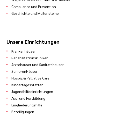
Mitglieder, oder sie schreiben
Compliance und Prävention
an
ethikkomitee@caritasklinikum.de
. Sie haben
Geschichte und Meilensteine
auch die Möglichkeit, eine schriftliche Anfrage
an der Rezeption abzugeben, die dann ans
Ethikkomitee weitergeleitet wird.
Unsere Einrichtungen
Krankenhäuser
Vinzentius-Krankenhaus Landau:
Rehabilitationskliniken
https://www.vinzentius.de/ueber-
Ärztehäuser und Sanitätshäuser
uns/unternehmen-und-ansprechpartner
SeniorenHäuser
Hospiz & Palliative Care
Weitere Informationen finden Sie
hier
.
Kindertagesstätten
Jugendhilfeeinrichtungen
Aus- und Fortbildung
Eingliederungshilfe
Beteiligungen