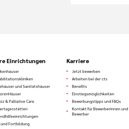
eilungen
en von Bädern und Fango-/Heusackpackungen sowie K
- und Entkleiden
n von Verbrauchsgütern sowie die Reinigung und War
de bzw. Geräte
re Einrichtungen
Karriere
nkenhäuser
Jetzt bewerben
bilitationskliniken
Arbeiten bei der cts
tandhaltungsmaßnahmen
ehäuser und Sanitätshäuser
Benefits
auchsartikeln aus dem Zentrallager
iorenHäuser
Einstiegsmöglichkeiten
iz & Palliative Care
Bewerbungstipps und FAQs
in sauberhalten
ertagesstätten
Kontakt für Bewerberinnen und
 der Verkehrssicherheit (z. B. dürre Bäume, heruml
Bewerber
ndhilfeeinrichtungen
 und Fortbildung