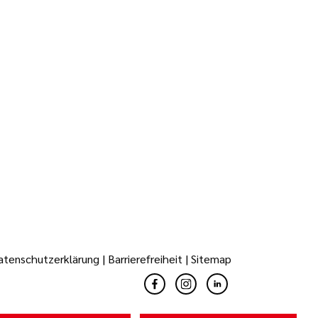
dnung halten, Spüldienst
d der Patienten in Ordnung halten
atenschutzerklärung
|
Barrierefreiheit
|
Sitemap