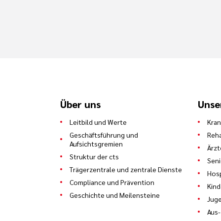
Therapeutische Tätigkeiten
Hilfstätigkeiten in den Therapieabt
Mithilfe beim Vor- und Nachbereit
Hilfestellung für Patienten beim An
Lagerhaltung, das Be- und Entsorge
notwendigen Einrichtungsgegenstän
Über uns
Unse
Betriebsbezogene Tätigkeiten
Leitbild und Werte
Kra
Geschäftsführung und
Reha
Mithilfe bei Reparaturen und Ins
Aufsichtsgremien
Ärzt
Struktur der cts
Einlagerung und Ausgabe von Verbr
Sen
Trägerzentrale und zentrale Dienste
Hosp
Betriebsräume und Anlagen besenre
Compliance und Prävention
Kind
Durchführen der Aufgaben im Rahmen
Geschichte und Meilensteine
Juge
Streudienst im Winter)
Aus-