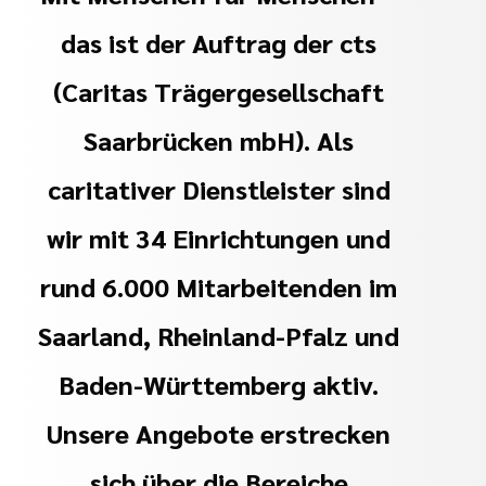
tätten
und
Bewerberinnen und
das ist der Auftrag der cts
inrichtungen
(Caritas Trägergesellschaft
nd Meilensteine
tbildung
Saarbrücken mbH). Als
caritativer Dienstleister sind
shilfe
wir mit 34 Einrichtungen und
n
rund 6.000 Mitarbeitenden im
ste
Saarland, Rheinland-Pfalz und
Baden-Württemberg aktiv.
Unsere Angebote erstrecken
sich über die Bereiche