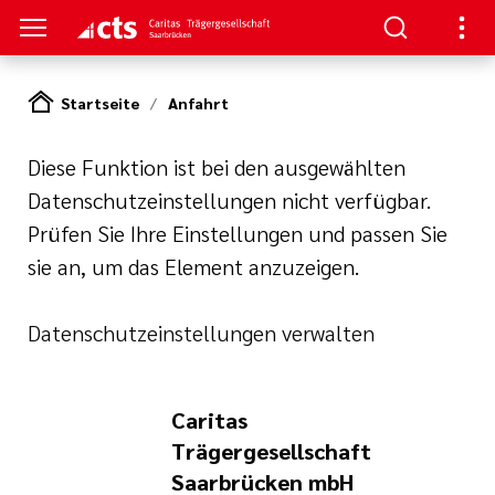
Startseite
Anfahrt
HTUNGEN
Diese Funktion ist bei den ausgewählten
er
ben
gen
lungen
 Werte
Datenschutzeinstellungen nicht verfügbar.
Prüfen Sie Ihre Einstellungen und passen Sie
nskliniken
der cts
erbung
itschrift
sie an, um das Element anzuzeigen.
rung und
mien
und Sanitätshäuser
Datenschutzeinstellungen verwalten
icht
cts
er
lichkeiten
Caritas
le und zentrale
iative Care
Trägergesellschaft
pps und FAQs
Saarbrücken mbH