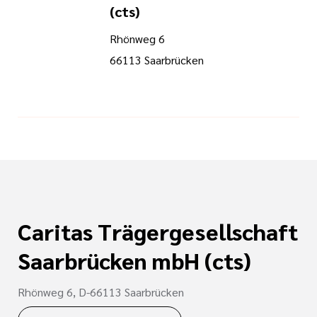
tätten
und
(cts)
Bewerberinnen und
Rhönweg 6
inrichtungen
66113 Saarbrücken
nd Meilensteine
tbildung
shilfe
n
ste
Caritas Trägergesellschaft
Saarbrücken mbH (cts)
Rhönweg 6, D-66113 Saarbrücken