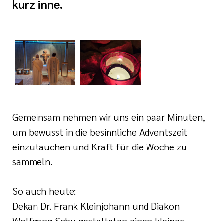
kurz inne.
tätten
und
Bewerberinnen und
inrichtungen
nd Meilensteine
tbildung
shilfe
n
Gemeinsam nehmen wir uns ein paar Minuten,
um bewusst in die besinnliche Adventszeit
ste
einzutauchen und Kraft für die Woche zu
sammeln.
So auch heute:
Dekan Dr. Frank Kleinjohann und Diakon
Wolfgang Schu gestalteten einen kleinen