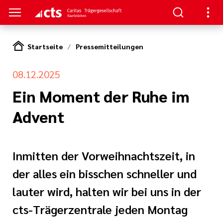
Startseite
Pressemitteilungen
HTUNGEN
08.12.2025
er
ben
gen
lungen
 Werte
Ein Moment der Ruhe im
Advent
nskliniken
der cts
erbung
itschrift
rung und
mien
und Sanitätshäuser
icht
Inmitten der Vorweihnachtszeit, in
cts
er
der alles ein bisschen schneller und
lichkeiten
le und zentrale
lauter wird, halten wir bei uns in der
iative Care
pps und FAQs
cts-Trägerzentrale jeden Montag