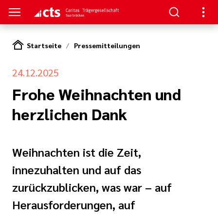
Startseite
Pressemitteilungen
HTUNGEN
24.12.2025
er
ben
gen
lungen
 Werte
Frohe Weihnachten und
herzlichen Dank
nskliniken
der cts
erbung
itschrift
rung und
mien
und Sanitätshäuser
icht
Weihnachten ist die Zeit,
cts
er
innezuhalten und auf das
lichkeiten
le und zentrale
zurückzublicken, was war – auf
iative Care
pps und FAQs
Herausforderungen, auf