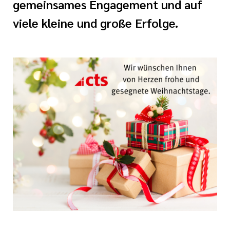
gemeinsames Engagement und auf
tätten
und
Bewerberinnen und
viele kleine und große Erfolge.
inrichtungen
nd Meilensteine
tbildung
shilfe
n
ste