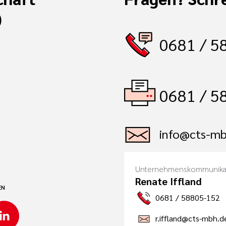
)
0681 / 5
0681 / 5
info@cts-mb
Unternehmenskommunika
Renate Iffland
EN
0681 / 58805-152
r.iffland@cts-mbh.d