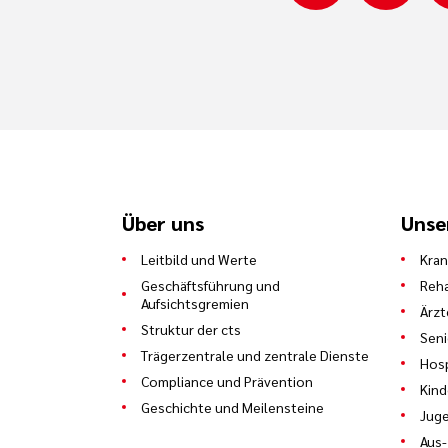
Über uns
Unse
Leitbild und Werte
Kra
Geschäftsführung und
Reha
Aufsichtsgremien
Ärzt
Struktur der cts
Sen
Trägerzentrale und zentrale Dienste
Hosp
Compliance und Prävention
Kind
Geschichte und Meilensteine
Juge
Aus-