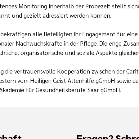
ndes Monitoring innerhalb der Probezeit stellt sicher
nnt und gezielt adressiert werden können.
ekräftigen alle Beteiligten ihr Engagement für eine
ionaler Nachwuchskräfte in der Pflege. Die enge Zu
achliche, organisatorische und soziale Aspekte gleich
ng die vertrauensvolle Kooperation zwischen der Cari
western vom Heiligen Geist Altenhilfe gGmbH sowie d
-Akademie für Gesundheitsberufe Saar gGmbH.
chaft
Fragen? Schre