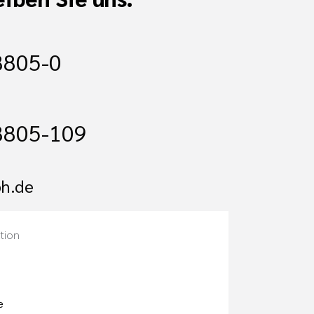
8805-0
8805-109
h.de
tion
e