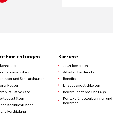
re Einrichtungen
Karriere
nkenhäuser
Jetzt bewerben
bilitationskliniken
Arbeiten bei der cts
ehäuser und Sanitätshäuser
Benefits
iorenHäuser
Einstiegsmöglichkeiten
iz & Palliative Care
Bewerbungstipps und FAQs
ertagesstätten
Kontakt für Bewerberinnen und
Bewerber
ndhilfeeinrichtungen
 und Fortbildung