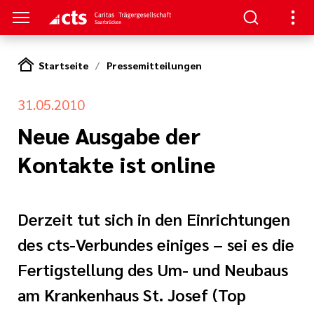
Startseite
Pressemitteilungen
HTUNGEN
31.05.2010
er
ben
gen
lungen
 Werte
Neue Ausgabe der
Kontakte ist online
nskliniken
der cts
erbung
itschrift
rung und
mien
und Sanitätshäuser
icht
Derzeit tut sich in den Einrichtungen
cts
er
des cts-Verbundes einiges – sei es die
lichkeiten
le und zentrale
Fertigstellung des Um- und Neubaus
iative Care
pps und FAQs
am Krankenhaus St. Josef (Top