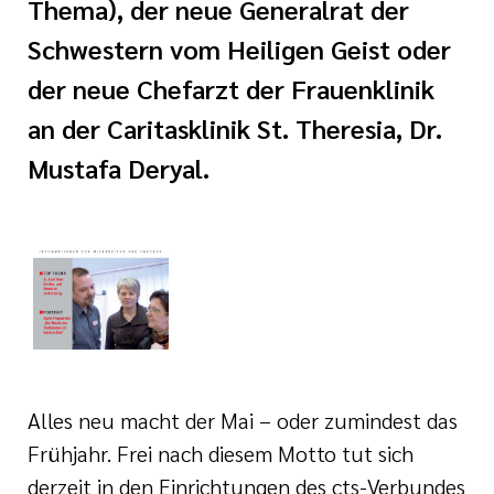
Thema), der neue Generalrat der
tätten
und
Bewerberinnen und
Schwestern vom Heiligen Geist oder
inrichtungen
der neue Chefarzt der Frauenklinik
nd Meilensteine
an der Caritasklinik St. Theresia, Dr.
tbildung
Mustafa Deryal.
shilfe
n
ste
Alles neu macht der Mai – oder zumindest das
Frühjahr. Frei nach diesem Motto tut sich
derzeit in den Einrichtungen des cts-Verbundes