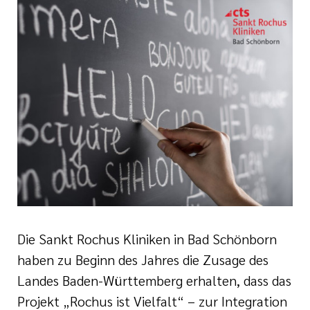
tätten
und
Bewerberinnen und
inrichtungen
nd Meilensteine
tbildung
shilfe
n
ste
Die Sankt Rochus Kliniken in Bad Schönborn
haben zu Beginn des Jahres die Zusage des
Landes Baden-Württemberg erhalten, dass das
Projekt „Rochus ist Vielfalt“ – zur Integration