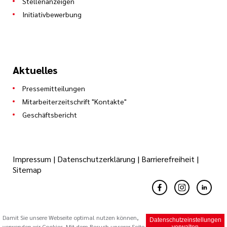
Stellenanzeigen
Initiativbewerbung
Aktuelles
Pressemitteilungen
Mitarbeiterzeitschrift "Kontakte"
Geschäftsbericht
Impressum
|
Datenschutzerklärung
|
Barrierefreiheit
|
Sitemap
Damit Sie unsere Webseite optimal nutzen können,
Datenschutzeinstellungen
© 2026 Caritas Trägergesellschaft Saarbrücken mbH (cts)
verwenden wir Cookies. Mit dem Besuch unserer Seite