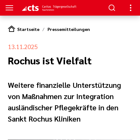
Startseite
Pressemitteilungen
HTUNGEN
13.11.2025
er
ben
gen
lungen
 Werte
Rochus ist Vielfalt
nskliniken
der cts
erbung
itschrift
rung und
mien
Weitere finanzielle Unterstützung
und Sanitätshäuser
von Maßnahmen zur Integration
icht
cts
ausländischer Pflegekräfte in den
er
lichkeiten
Sankt Rochus Kliniken
le und zentrale
iative Care
pps und FAQs