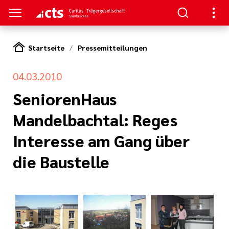
Startseite
Pressemitteilungen
HTUNGEN
04.03.2010
er
ben
gen
lungen
 Werte
SeniorenHaus
Mandelbachtal: Reges
nskliniken
der cts
erbung
itschrift
rung und
mien
Interesse am Gang über
und Sanitätshäuser
die Baustelle
icht
cts
er
lichkeiten
le und zentrale
iative Care
pps und FAQs