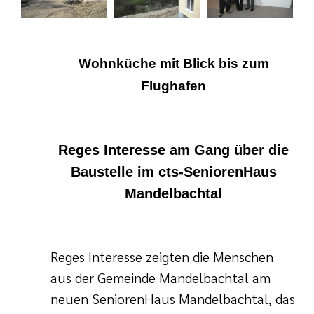
tätten
und
Bewerberinnen und
inrichtungen
Wohnküche mit Blick bis zum
nd Meilensteine
tbildung
Flughafen
shilfe
Reges Interesse am Gang über die
n
Baustelle im cts-SeniorenHaus
Mandelbachtal
ste
Reges Interesse zeigten die Menschen
aus der Gemeinde Mandelbachtal am
neuen SeniorenHaus Mandelbachtal, das