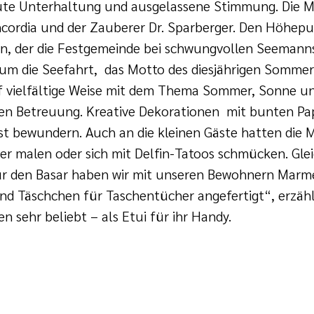
ute Unterhaltung und ausgelassene Stimmung. Die M
cordia und der Zauberer Dr. Sparberger. Den Höhepun
en, der die Festgemeinde bei schwungvollen Seeman
s um die Seefahrt, das Motto des diesjährigen Somme
 vielfältige Weise mit dem Thema Sommer, Sonne u
ialen Betreuung. Kreative Dekorationen mit bunten 
 bewundern. Auch an die kleinen Gäste hatten die M
lder malen oder sich mit Delfin-Tatoos schmücken. Gle
r den Basar haben wir mit unseren Bewohnern Marm
nd Täschchen für Taschentücher angefertigt“, erzähl
 sehr beliebt – als Etui für ihr Handy.