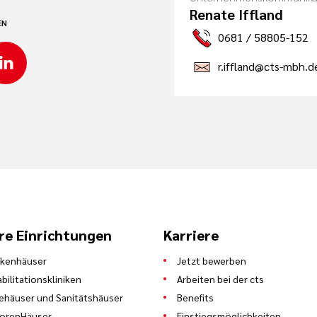
Renate Iffland
EN
0681 / 58805-152
r.iffland@cts-mbh.d
re Einrichtungen
Karriere
nkenhäuser
Jetzt bewerben
bilitationskliniken
Arbeiten bei der cts
ehäuser und Sanitätshäuser
Benefits
iorenHäuser
Einstiegsmöglichkeiten