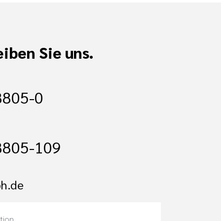
iben Sie uns.
8805-0
8805-109
h.de
tion