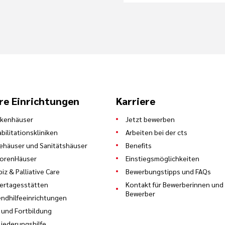
re Einrichtungen
Karriere
nkenhäuser
Jetzt bewerben
bilitationskliniken
Arbeiten bei der cts
ehäuser und Sanitätshäuser
Benefits
iorenHäuser
Einstiegsmöglichkeiten
iz & Palliative Care
Bewerbungstipps und FAQs
ertagesstätten
Kontakt für Bewerberinnen und
Bewerber
ndhilfeeinrichtungen
 und Fortbildung
liederungshilfe