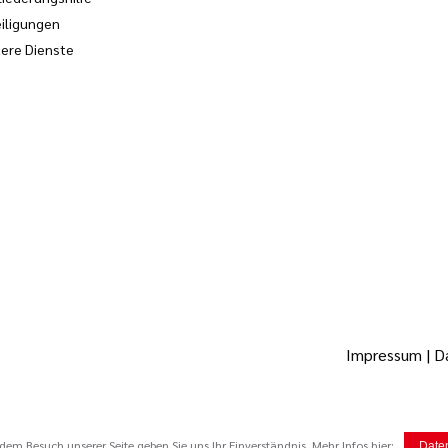
iligungen
ere Dienste
Impressum
|
D
em Besuch unserer Seite geben Sie uns Ihr Einverständnis. Mehr Infos hier:
Date