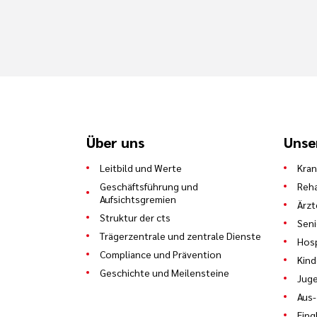
Über uns
Unse
Leitbild und Werte
Kra
Geschäftsführung und
Reha
Aufsichtsgremien
Ärzt
Struktur der cts
Sen
Trägerzentrale und zentrale Dienste
Hosp
Compliance und Prävention
Kind
Geschichte und Meilensteine
Juge
Aus-
Eing