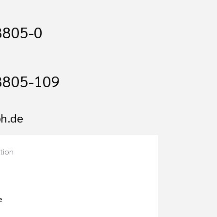
8805-0
8805-109
h.de
tion
e