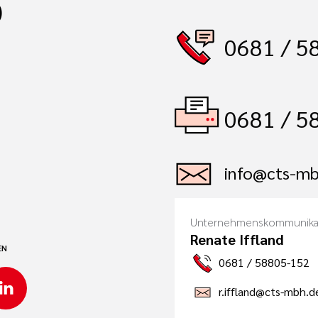
)
0681 / 5
0681 / 5
info@cts-mb
Unternehmenskommunika
Renate Iffland
EN
0681 / 58805-152
r.iffland@cts-mbh.d