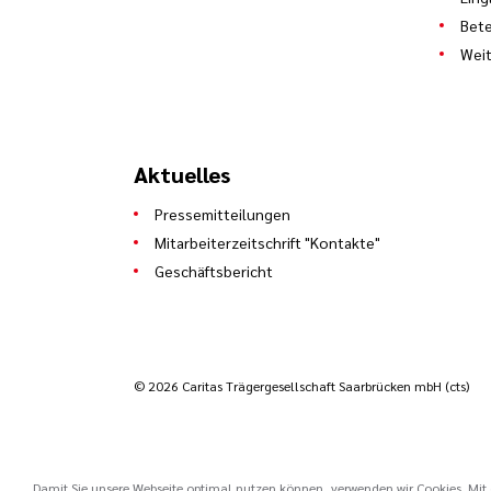
Bete
Weit
Aktuelles
Pressemitteilungen
Mitarbeiterzeitschrift "Kontakte"
Geschäftsbericht
© 2026 Caritas Trägergesellschaft Saarbrücken mbH (cts)
Damit Sie unsere Webseite optimal nutzen können, verwenden wir Cookies. Mit d